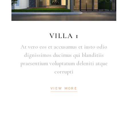
VILLA 1
At vero eos et accusamus et iusto odio
dignissimos ducimus qui blanditiis
praesentium voluptatum deleniti atque
corrupti
VIEW MORE