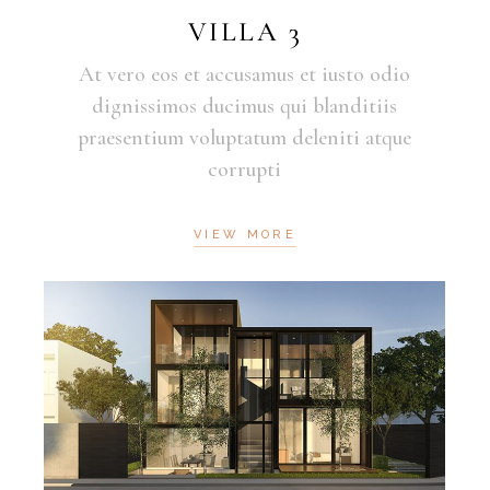
VILLA 3
At vero eos et accusamus et iusto odio
dignissimos ducimus qui blanditiis
praesentium voluptatum deleniti atque
corrupti
VIEW MORE