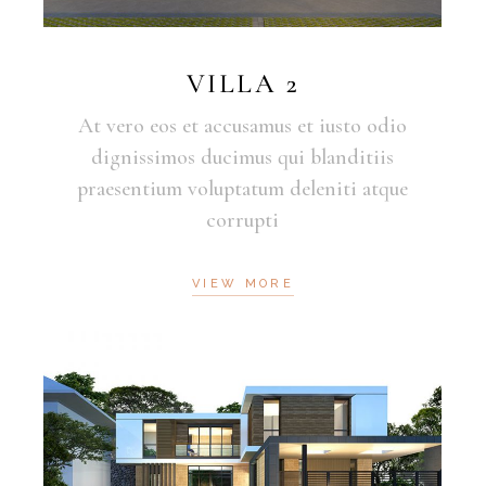
VILLA 2
At vero eos et accusamus et iusto odio
dignissimos ducimus qui blanditiis
praesentium voluptatum deleniti atque
corrupti
VIEW MORE