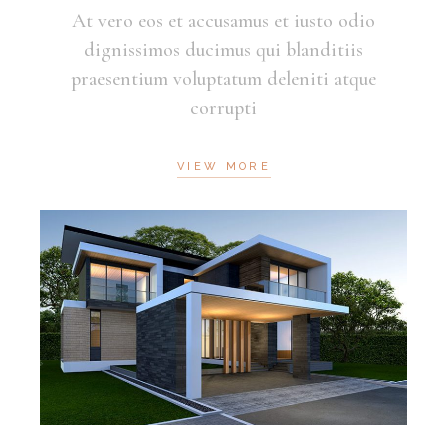
At vero eos et accusamus et iusto odio
dignissimos ducimus qui blanditiis
praesentium voluptatum deleniti atque
corrupti
VIEW MORE